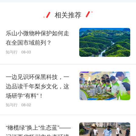
相关推荐
乐山小微物种保护如何走
在全国市域前列？
知与行
08-03
一边见识环保黑科技，一
边品读千年梨乡文化，这
场研学“有料”！
知与行
08-02
“橄榄绿”换上“生态蓝”——