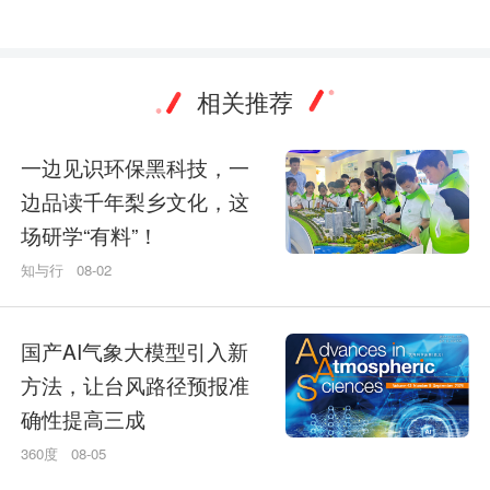
相关推荐
一边见识环保黑科技，一
边品读千年梨乡文化，这
场研学“有料”！
知与行
08-02
国产AI气象大模型引入新
方法，让台风路径预报准
确性提高三成
360度
08-05