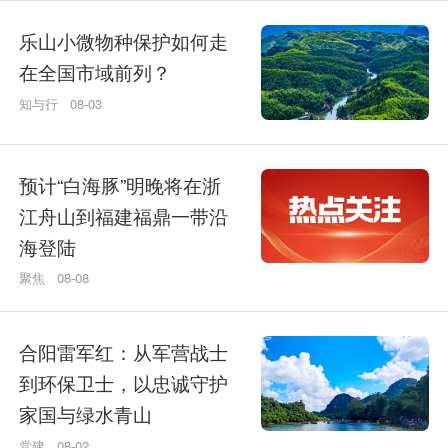
乐山小微物种保护如何走
在全国市域前列？
知与行
08-03
预计“白海豚”明晚将在浙
江舟山到福建福鼎一带沿
海登陆
聚焦
08-08
合阳雷军红：从军营战士
到环保卫士，以忠诚守护
家国与绿水青山
党建
08-02